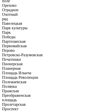
поле
Орехово
Отрадное
Охотный
ряд
Павелецкая
Парк культуры
Парк
Победы
Партизанская
Первомайская
Перово
Петровско-Разумовская
Печатники
Пионерская
Планерная
Площадь Ильича
Площадь Революции
Полежаевская
Полянка
Пражская
Преображенская
площадь
Пролетарская
Проспект