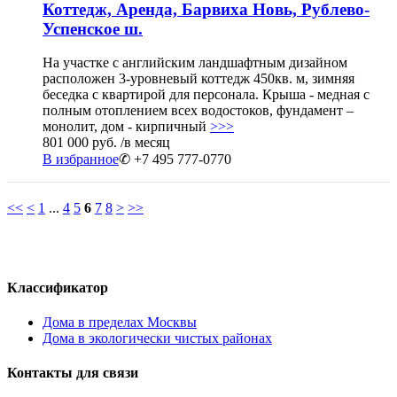
Коттедж, Аренда, Барвиха Новь, Рублево-
Успенское ш.
На участке с английским ландшафтным дизайном
расположен 3-уровневый коттедж 450кв. м, зимняя
беседка с квартирой для персонала. Крыша - медная с
полным отоплением всех водостоков, фундамент –
монолит, дом - кирпичный
>>>
801 000 руб.
/в месяц
В избранное
✆ +7 495 777-0770
<<
<
1
...
4
5
6
7
8
>
>>
Классификатор
Дома в пределах Москвы
Дома в экологически чистых районах
Контакты для связи