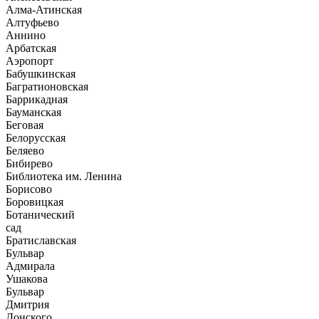
Алма-Атинская
Алтуфьево
Аннино
Арбатская
Аэропорт
Бабушкинская
Багратионовская
Баррикадная
Бауманская
Беговая
Белорусская
Беляево
Бибирево
Библиотека им. Ленина
Борисово
Боровицкая
Ботанический
сад
Братиславская
Бульвар
Адмирала
Ушакова
Бульвар
Дмитрия
Донского