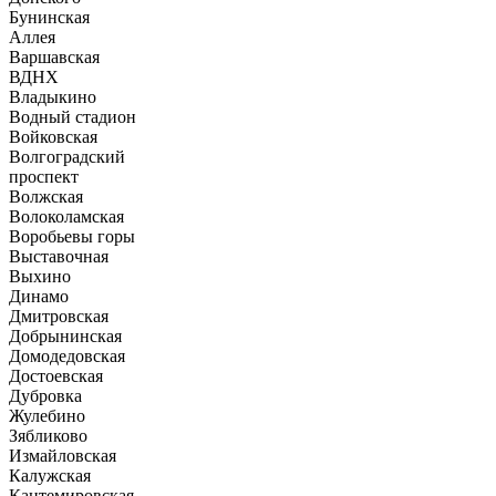
Бунинская
Аллея
Варшавская
ВДНХ
Владыкино
Водный стадион
Войковская
Волгоградский
проспект
Волжская
Волоколамская
Воробьевы горы
Выставочная
Выхино
Динамо
Дмитровская
Добрынинская
Домодедовская
Достоевская
Дубровка
Жулебино
Зябликово
Измайловская
Калужская
Кантемировская