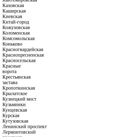
Каховская
Каширская
Киевская
Китай-город
Кожуховская
Коломенская
Комсомольская
Коньково
Красногвардейская
Краснопресненская
Красносельская
Красные
ворота
Крестьянская
застава
Кропоткинская
Крылатское
Кузнецкий мост
Кузьминки
Кунцевская
Курская
Кутузовская
Ленинский проспект
Лермонтовский