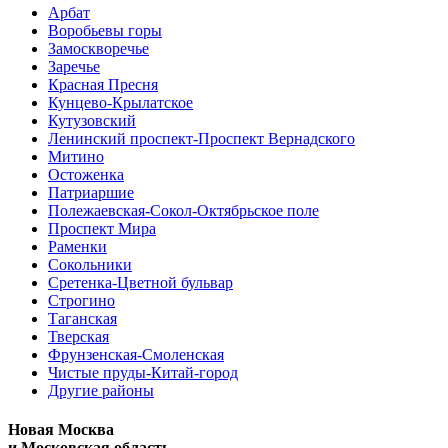
Арбат
Воробьевы горы
Замоскворечье
Заречье
Красная Пресня
Кунцево-Крылатское
Кутузовский
Ленинский проспект-Проспект Вернадского
Митино
Остоженка
Патриаршие
Полежаевская-Сокол-Октябрьское поле
Проспект Мира
Раменки
Сокольники
Сретенка-Цветной бульвар
Строгино
Таганская
Тверская
Фрунзенская-Смоленская
Чистые пруды-Китай-город
Другие районы
Новая Москва
и Московская область