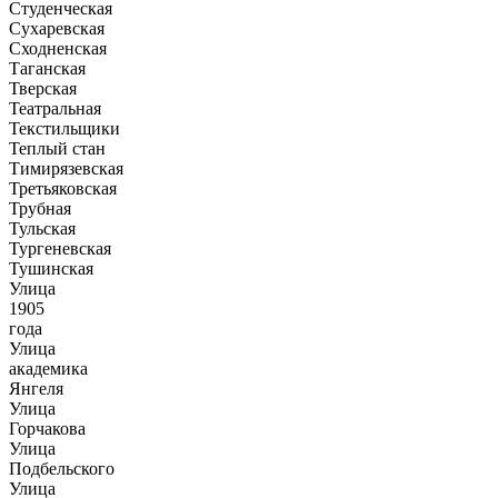
Студенческая
Сухаревская
Сходненская
Таганская
Тверская
Театральная
Текстильщики
Теплый стан
Тимирязевская
Третьяковская
Трубная
Тульская
Тургеневская
Тушинская
Улица
1905
года
Улица
академика
Янгеля
Улица
Горчакова
Улица
Подбельского
Улица