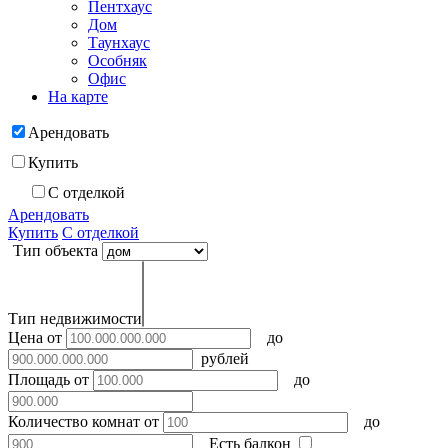
Пентхаус
Дом
Таунхаус
Особняк
Офис
На карте
Арендовать
Купить
С отделкой
Арендовать
Купить
С отделкой
Тип объекта
Тип недвижимости
Цена
от
до
рублей
Площадь
от
до
Количество комнат
от
до
Есть балкон