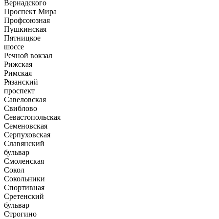
Вернадского
Проспект Мира
Профсоюзная
Пушкинская
Пятницкое
шоссе
Речной вокзал
Рижская
Римская
Рязанский
проспект
Савеловская
Свиблово
Севастопольская
Семеновская
Серпуховская
Славянский
бульвар
Смоленская
Сокол
Сокольники
Спортивная
Сретенский
бульвар
Строгино