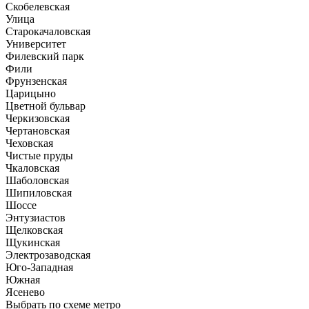
Скобелевская
Улица
Старокачаловская
Университет
Филевский парк
Фили
Фрунзенская
Царицыно
Цветной бульвар
Черкизовская
Чертановская
Чеховская
Чистые пруды
Чкаловская
Шаболовская
Шипиловская
Шоссе
Энтузиастов
Щелковская
Щукинская
Электрозаводская
Юго-Западная
Южная
Ясенево
Выбрать по схеме метро