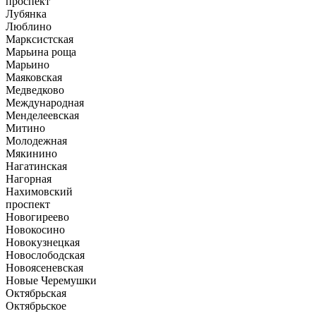
проспект
Лубянка
Люблино
Марксистская
Марьина роща
Марьино
Маяковская
Медведково
Международная
Менделеевская
Митино
Молодежная
Мякинино
Нагатинская
Нагорная
Нахимовский
проспект
Новогиреево
Новокосино
Новокузнецкая
Новослободская
Новоясеневская
Новые Черемушки
Октябрьская
Октябрьское