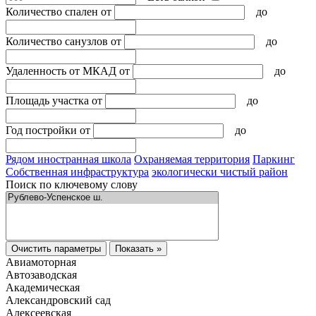
Количество спален
от
до
Количество санузлов
от
до
Удаленность от МКАД
от
до
Площадь участка
от
до
Год постройки
от
до
Рядом иностранная школа
Охраняемая территория
Паркинг
Собственная инфраструктура
экологически чистый район
Поиск по ключевому слову
Очистить параметры
Показать »
Авиамоторная
Автозаводская
Академическая
Александровский сад
Алексеевская