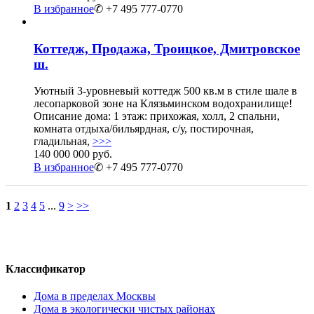
В избранное
✆ +7 495 777-0770
Коттедж, Продажа, Троицкое, Дмитровское
ш.
Уютный 3-уровневый коттедж 500 кв.м в стиле шале в
лесопарковой зоне на Клязьминском водохранилище!
Описание дома: 1 этаж: прихожая, холл, 2 спальни,
комната отдыха/бильярдная, с/у, постирочная,
гладильная,
>>>
140 000 000 руб.
В избранное
✆ +7 495 777-0770
1
2
3
4
5
...
9
>
>>
Классификатор
Дома в пределах Москвы
Дома в экологически чистых районах