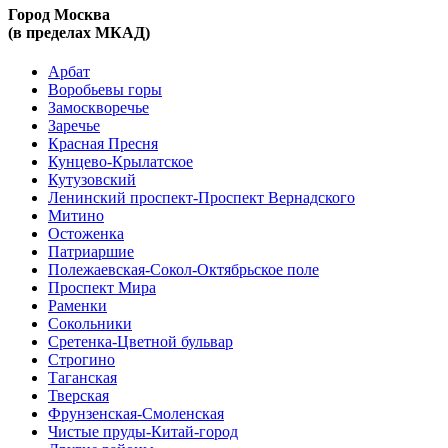
Город Москва
(в пределах МКАД)
Арбат
Воробьевы горы
Замоскворечье
Заречье
Красная Пресня
Кунцево-Крылатское
Кутузовский
Ленинский проспект-Проспект Вернадского
Митино
Остоженка
Патриаршие
Полежаевская-Сокол-Октябрьское поле
Проспект Мира
Раменки
Сокольники
Сретенка-Цветной бульвар
Строгино
Таганская
Тверская
Фрунзенская-Смоленская
Чистые пруды-Китай-город