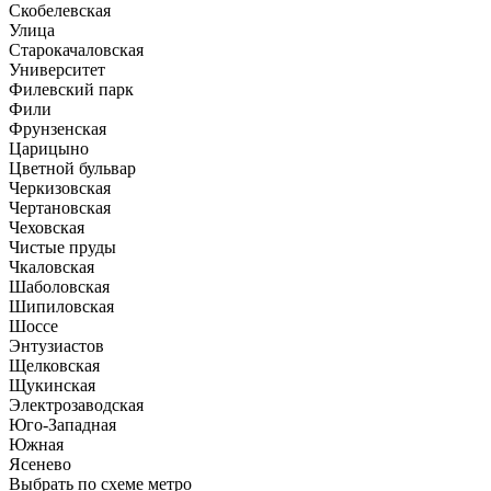
Скобелевская
Улица
Старокачаловская
Университет
Филевский парк
Фили
Фрунзенская
Царицыно
Цветной бульвар
Черкизовская
Чертановская
Чеховская
Чистые пруды
Чкаловская
Шаболовская
Шипиловская
Шоссе
Энтузиастов
Щелковская
Щукинская
Электрозаводская
Юго-Западная
Южная
Ясенево
Выбрать по схеме метро