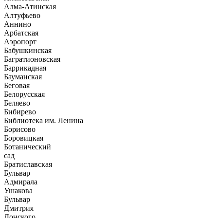
Алма-Атинская
Алтуфьево
Аннино
Арбатская
Аэропорт
Бабушкинская
Багратионовская
Баррикадная
Бауманская
Беговая
Белорусская
Беляево
Бибирево
Библиотека им. Ленина
Борисово
Боровицкая
Ботанический
сад
Братиславская
Бульвар
Адмирала
Ушакова
Бульвар
Дмитрия
Донского