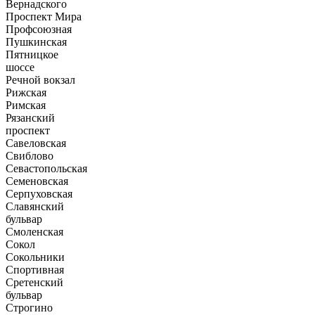
Вернадского
Проспект Мира
Профсоюзная
Пушкинская
Пятницкое
шоссе
Речной вокзал
Рижская
Римская
Рязанский
проспект
Савеловская
Свиблово
Севастопольская
Семеновская
Серпуховская
Славянский
бульвар
Смоленская
Сокол
Сокольники
Спортивная
Сретенский
бульвар
Строгино