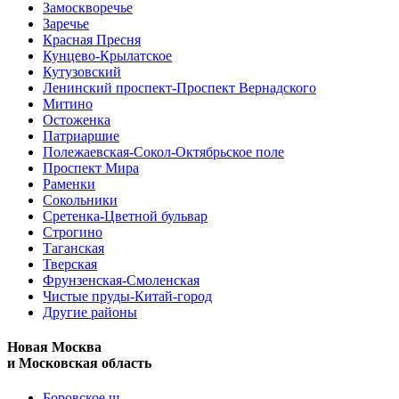
Замоскворечье
Заречье
Красная Пресня
Кунцево-Крылатское
Кутузовский
Ленинский проспект-Проспект Вернадского
Митино
Остоженка
Патриаршие
Полежаевская-Сокол-Октябрьское поле
Проспект Мира
Раменки
Сокольники
Сретенка-Цветной бульвар
Строгино
Таганская
Тверская
Фрунзенская-Смоленская
Чистые пруды-Китай-город
Другие районы
Новая Москва
и Московская область
Боровское ш.