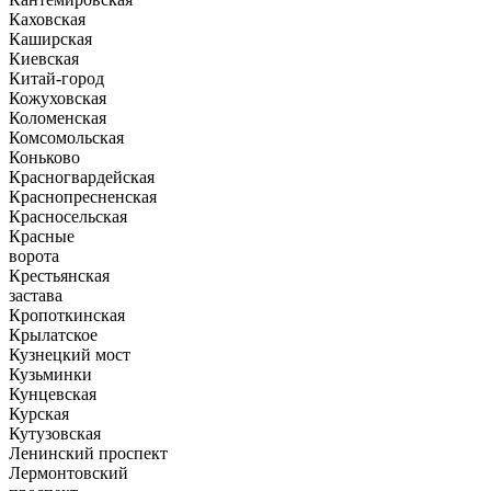
Каховская
Каширская
Киевская
Китай-город
Кожуховская
Коломенская
Комсомольская
Коньково
Красногвардейская
Краснопресненская
Красносельская
Красные
ворота
Крестьянская
застава
Кропоткинская
Крылатское
Кузнецкий мост
Кузьминки
Кунцевская
Курская
Кутузовская
Ленинский проспект
Лермонтовский