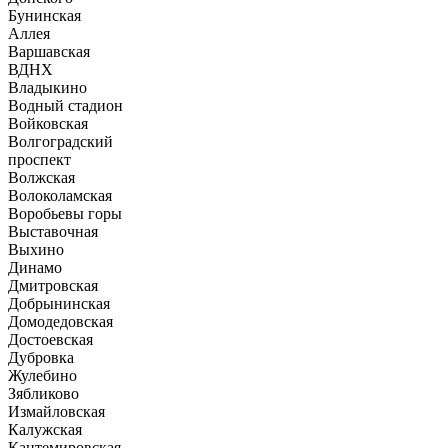
Бунинская
Аллея
Варшавская
ВДНХ
Владыкино
Водный стадион
Войковская
Волгоградский
проспект
Волжская
Волоколамская
Воробьевы горы
Выставочная
Выхино
Динамо
Дмитровская
Добрынинская
Домодедовская
Достоевская
Дубровка
Жулебино
Зябликово
Измайловская
Калужская
Кантемировская