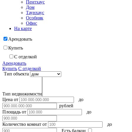
Пентхаус
Дом
Таунхаус
Особняк
Офис
На карте
Арендовать
Купить
С отделкой
Арендовать
Купить
С отделкой
Тип объекта
Тип недвижимости
Цена
от
до
рублей
Площадь
от
до
Количество комнат
от
до
Есть балкон