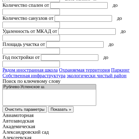
Количество спален
от
до
Количество санузлов
от
до
Удаленность от МКАД
от
до
Площадь участка
от
до
Год постройки
от
до
Рядом иностранная школа
Охраняемая территория
Паркинг
Собственная инфраструктура
экологически чистый район
Поиск по ключевому слову
Очистить параметры
Показать »
Авиамоторная
Автозаводская
Академическая
Александровский сад
Алексеевская