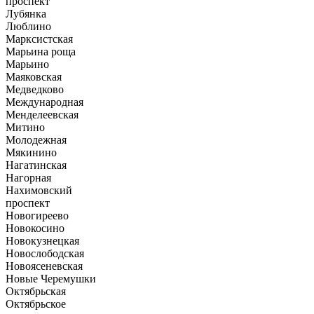
проспект
Лубянка
Люблино
Марксистская
Марьина роща
Марьино
Маяковская
Медведково
Международная
Менделеевская
Митино
Молодежная
Мякинино
Нагатинская
Нагорная
Нахимовский
проспект
Новогиреево
Новокосино
Новокузнецкая
Новослободская
Новоясеневская
Новые Черемушки
Октябрьская
Октябрьское