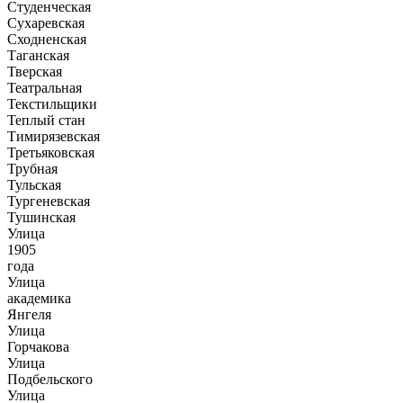
Студенческая
Сухаревская
Сходненская
Таганская
Тверская
Театральная
Текстильщики
Теплый стан
Тимирязевская
Третьяковская
Трубная
Тульская
Тургеневская
Тушинская
Улица
1905
года
Улица
академика
Янгеля
Улица
Горчакова
Улица
Подбельского
Улица