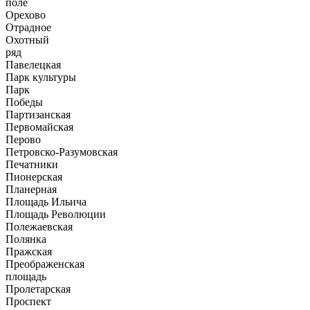
поле
Орехово
Отрадное
Охотный
ряд
Павелецкая
Парк культуры
Парк
Победы
Партизанская
Первомайская
Перово
Петровско-Разумовская
Печатники
Пионерская
Планерная
Площадь Ильича
Площадь Революции
Полежаевская
Полянка
Пражская
Преображенская
площадь
Пролетарская
Проспект