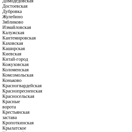
Домодедовская
Достоевская
Дубровка
Жулебино
Зябликово
Измайловская
Калужская
Кантемировская
Каховская
Каширская
Киевская
Китай-город
Кожуховская
Коломенская
Комсомольская
Коньково
Красногвардейская
Краснопресненская
Красносельская
Красные
ворота
Крестьянская
застава
Кропоткинская
Крылатское