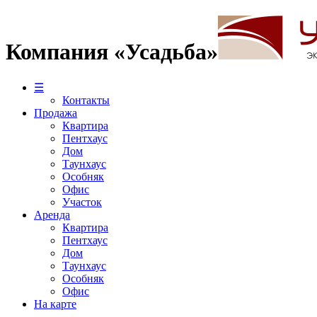
Компания «Усадьба»
☰
Контакты
Продажа
Квартира
Пентхаус
Дом
Таунхаус
Особняк
Офис
Участок
Аренда
Квартира
Пентхаус
Дом
Таунхаус
Особняк
Офис
На карте