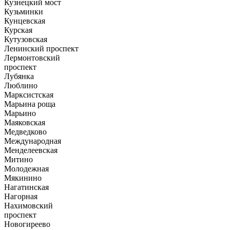
Кузнецкий мост
Кузьминки
Кунцевская
Курская
Кутузовская
Ленинский проспект
Лермонтовский
проспект
Лубянка
Люблино
Марксистская
Марьина роща
Марьино
Маяковская
Медведково
Международная
Менделеевская
Митино
Молодежная
Мякинино
Нагатинская
Нагорная
Нахимовский
проспект
Новогиреево