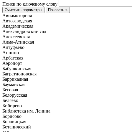
Поиск по ключевому слову
Очистить параметры
Показать »
Авиамоторная
Автозаводская
Академическая
Александровский сад
Алексеевская
Алма-Атинская
Алтуфьево
Аннино
Арбатская
Аэропорт
Бабушкинская
Багратионовская
Баррикадная
Бауманская
Беговая
Белорусская
Беляево
Бибирево
Библиотека им. Ленина
Борисово
Боровицкая
Ботанический