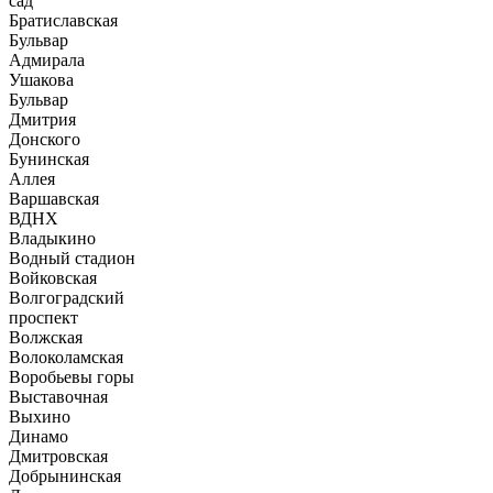
сад
Братиславская
Бульвар
Адмирала
Ушакова
Бульвар
Дмитрия
Донского
Бунинская
Аллея
Варшавская
ВДНХ
Владыкино
Водный стадион
Войковская
Волгоградский
проспект
Волжская
Волоколамская
Воробьевы горы
Выставочная
Выхино
Динамо
Дмитровская
Добрынинская