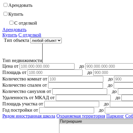
Арендовать
Купить
С отделкой
Арендовать
Купить
С отделкой
Тип объекта
Тип недвижимости
Цена
от
до
Площадь
от
до
Количество комнат
от
до
Количество спален
от
до
Количество санузлов
от
до
Удаленность от МКАД
от
до
Площадь участка
от
до
Год постройки
от
до
Рядом иностранная школа
Охраняемая территория
Паркинг
Соб