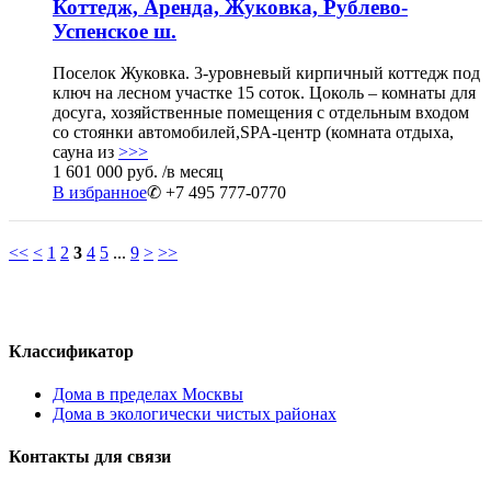
Коттедж, Аренда, Жуковка, Рублево-
Успенское ш.
Поселок Жуковка. 3-уровневый кирпичный коттедж под
ключ на лесном участке 15 соток. Цоколь – комнаты для
досуга, хозяйственные помещения с отдельным входом
со стоянки автомобилей,SPA-центр (комната отдыха,
сауна из
>>>
1 601 000 руб.
/в месяц
В избранное
✆ +7 495 777-0770
<<
<
1
2
3
4
5
...
9
>
>>
Классификатор
Дома в пределах Москвы
Дома в экологически чистых районах
Контакты для связи