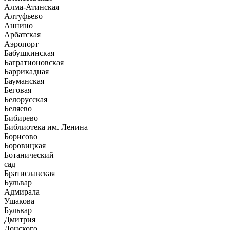
Алма-Атинская
Алтуфьево
Аннино
Арбатская
Аэропорт
Бабушкинская
Багратионовская
Баррикадная
Бауманская
Беговая
Белорусская
Беляево
Бибирево
Библиотека им. Ленина
Борисово
Боровицкая
Ботанический
сад
Братиславская
Бульвар
Адмирала
Ушакова
Бульвар
Дмитрия
Донского