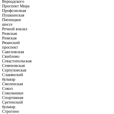
Вернадского
Проспект Мира
Профсоюзная
Пушкинская
Пятницкое
шоссе
Речной вокзал
Рижская
Римская
Рязанский
проспект
Савеловская
Свиблово
Севастопольская
Семеновская
Серпуховская
Славянский
бульвар
Смоленская
Сокол
Сокольники
Спортивная
Сретенский
бульвар
Строгино