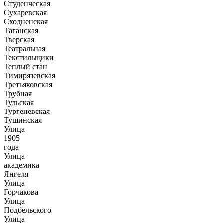
Студенческая
Сухаревская
Сходненская
Таганская
Тверская
Театральная
Текстильщики
Теплый стан
Тимирязевская
Третьяковская
Трубная
Тульская
Тургеневская
Тушинская
Улица
1905
года
Улица
академика
Янгеля
Улица
Горчакова
Улица
Подбельского
Улица