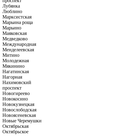
проспект
Лубянка
Люблино
Марксистская
Марьина роща
Марьино
Маяковская
Медведково
Международная
Менделеевская
Митино
Молодежная
Мякинино
Нагатинская
Нагорная
Нахимовский
проспект
Новогиреево
Новокосино
Новокузнецкая
Новослободская
Новоясеневская
Новые Черемушки
Октябрьская
Октябрьское