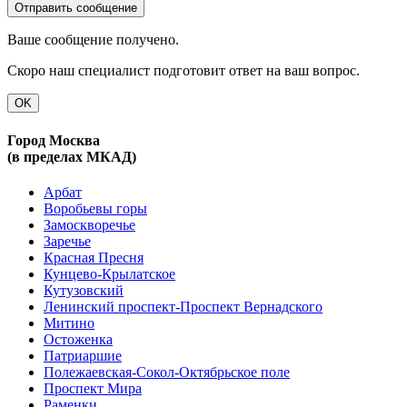
Ваше сообщение получено.
Скоро наш специалист подготовит ответ на ваш вопрос.
OK
Город Москва
(в пределах МКАД)
Арбат
Воробьевы горы
Замоскворечье
Заречье
Красная Пресня
Кунцево-Крылатское
Кутузовский
Ленинский проспект-Проспект Вернадского
Митино
Остоженка
Патриаршие
Полежаевская-Сокол-Октябрьское поле
Проспект Мира
Раменки