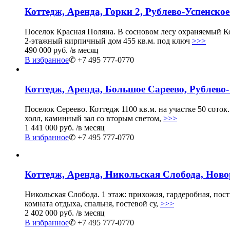
Коттедж, Аренда, Горки 2, Рублево-Успенское
Поселок Красная Поляна. В сосновом лесу охраняемый Кот
2-этажный кирпичный дом 455 кв.м. под ключ
>>>
490 000 руб.
/в месяц
В избранное
✆ +7 495 777-0770
Коттедж, Аренда, Большое Сареево, Рублево-
Поселок Сереево. Коттедж 1100 кв.м. на участке 50 соток
холл, каминный зал со вторым светом,
>>>
1 441 000 руб.
/в месяц
В избранное
✆ +7 495 777-0770
Коттедж, Аренда, Никольская Слобода, Ново
Никольская Слобода. 1 этаж: прихожая, гардеробная, пост
комната отдыха, спальня, гостевой су,
>>>
2 402 000 руб.
/в месяц
В избранное
✆ +7 495 777-0770