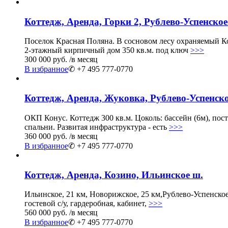
Коттедж, Аренда, Горки 2, Рублево-Успенское
Поселок Красная Поляна. В сосновом лесу охраняемый Кот
2-этажный кирпичный дом 350 кв.м. под ключ
>>>
300 000 руб.
/в месяц
В избранное
✆ +7 495 777-0770
Коттедж, Аренда, Жуковка, Рублево-Успенско
ОКП Конус. Коттедж 300 кв.м. Цоколь: бассейн (6м), пости
спальни. Развитая инфраструктура - есть
>>>
360 000 руб.
/в месяц
В избранное
✆ +7 495 777-0770
Коттедж, Аренда, Козино, Ильинское ш.
Ильинское, 21 км, Новорижское, 25 км,Рублево-Успенское, 
гостевой с/у, гардеробная, кабинет,
>>>
560 000 руб.
/в месяц
В избранное
✆ +7 495 777-0770