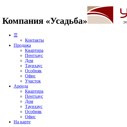
Компания «Усадьба»
☰
Контакты
Продажа
Квартира
Пентхаус
Дом
Таунхаус
Особняк
Офис
Участок
Аренда
Квартира
Пентхаус
Дом
Таунхаус
Особняк
Офис
На карте