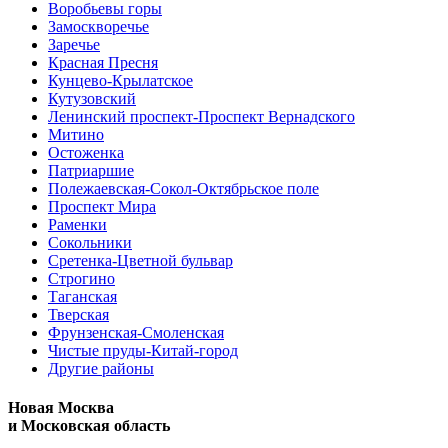
Воробьевы горы
Замоскворечье
Заречье
Красная Пресня
Кунцево-Крылатское
Кутузовский
Ленинский проспект-Проспект Вернадского
Митино
Остоженка
Патриаршие
Полежаевская-Сокол-Октябрьское поле
Проспект Мира
Раменки
Сокольники
Сретенка-Цветной бульвар
Строгино
Таганская
Тверская
Фрунзенская-Смоленская
Чистые пруды-Китай-город
Другие районы
Новая Москва
и Московская область