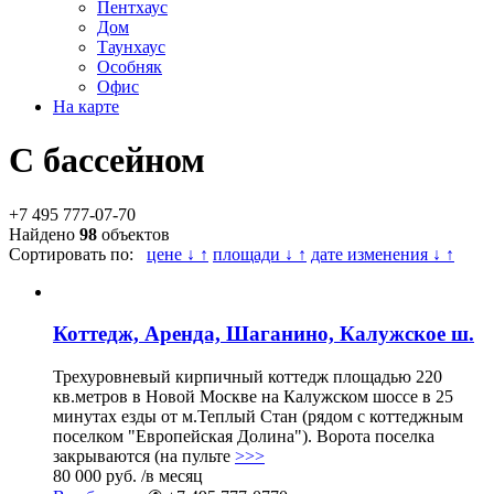
Пентхаус
Дом
Таунхаус
Особняк
Офис
На карте
С бассейном
+7 495 777-07-70
Найдено
98
объектов
Сортировать по:
цене ↓ ↑
площади ↓ ↑
дате изменения ↓ ↑
Коттедж, Аренда, Шаганино, Калужское ш.
Трехуровневый кирпичный коттедж площадью 220
кв.метров в Новой Москве на Калужском шоссе в 25
минутах езды от м.Теплый Стан (рядом с коттеджным
поселком "Европейская Долина"). Ворота поселка
закрываются (на пульте
>>>
80 000 руб.
/в месяц