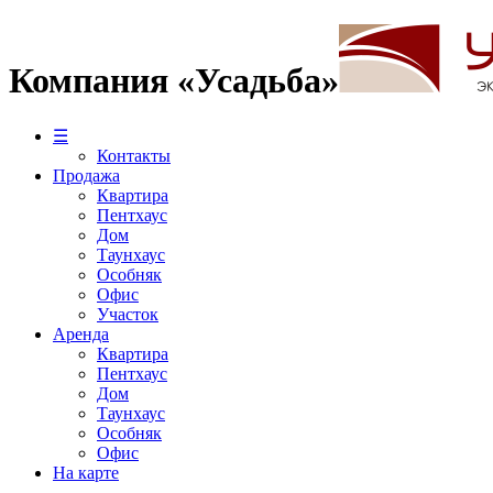
Компания «Усадьба»
☰
Контакты
Продажа
Квартира
Пентхаус
Дом
Таунхаус
Особняк
Офис
Участок
Аренда
Квартира
Пентхаус
Дом
Таунхаус
Особняк
Офис
На карте