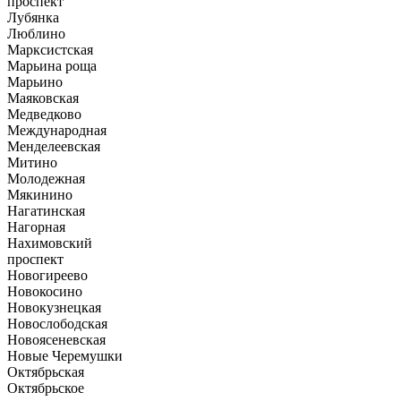
проспект
Лубянка
Люблино
Марксистская
Марьина роща
Марьино
Маяковская
Медведково
Международная
Менделеевская
Митино
Молодежная
Мякинино
Нагатинская
Нагорная
Нахимовский
проспект
Новогиреево
Новокосино
Новокузнецкая
Новослободская
Новоясеневская
Новые Черемушки
Октябрьская
Октябрьское