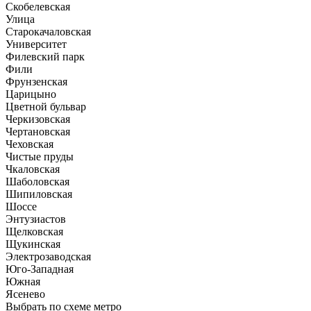
Скобелевская
Улица
Старокачаловская
Университет
Филевский парк
Фили
Фрунзенская
Царицыно
Цветной бульвар
Черкизовская
Чертановская
Чеховская
Чистые пруды
Чкаловская
Шаболовская
Шипиловская
Шоссе
Энтузиастов
Щелковская
Щукинская
Электрозаводская
Юго-Западная
Южная
Ясенево
Выбрать по схеме метро