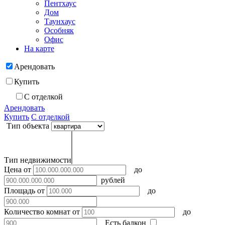
Пентхаус
Дом
Таунхаус
Особняк
Офис
На карте
Арендовать
Купить
С отделкой
Арендовать
Купить
С отделкой
Тип объекта
Тип недвижимости
Цена
от
до
рублей
Площадь
от
до
Количество комнат
от
до
Есть балкон