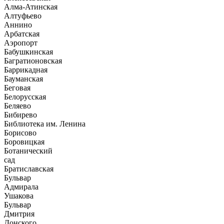
Алма-Атинская
Алтуфьево
Аннино
Арбатская
Аэропорт
Бабушкинская
Багратионовская
Баррикадная
Бауманская
Беговая
Белорусская
Беляево
Бибирево
Библиотека им. Ленина
Борисово
Боровицкая
Ботанический
сад
Братиславская
Бульвар
Адмирала
Ушакова
Бульвар
Дмитрия
Донского