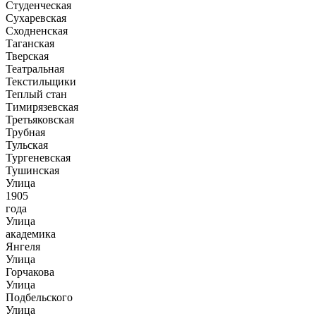
Студенческая
Сухаревская
Сходненская
Таганская
Тверская
Театральная
Текстильщики
Теплый стан
Тимирязевская
Третьяковская
Трубная
Тульская
Тургеневская
Тушинская
Улица
1905
года
Улица
академика
Янгеля
Улица
Горчакова
Улица
Подбельского
Улица