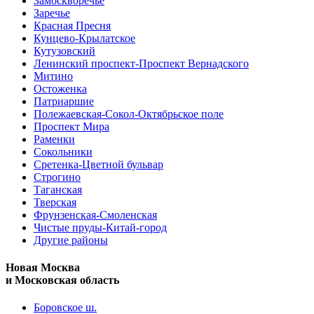
Замоскворечье
Заречье
Красная Пресня
Кунцево-Крылатское
Кутузовский
Ленинский проспект-Проспект Вернадского
Митино
Остоженка
Патриаршие
Полежаевская-Сокол-Октябрьское поле
Проспект Мира
Раменки
Сокольники
Сретенка-Цветной бульвар
Строгино
Таганская
Тверская
Фрунзенская-Смоленская
Чистые пруды-Китай-город
Другие районы
Новая Москва
и Московская область
Боровское ш.