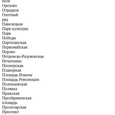
поле
Орехово
Отрадное
Охотный
ряд
Павелецкая
Парк культуры
Парк
Победы
Партизанская
Первомайская
Перово
Петровско-Разумовская
Печатники
Пионерская
Планерная
Площадь Ильича
Площадь Революции
Полежаевская
Полянка
Пражская
Преображенская
площадь
Пролетарская
Проспект