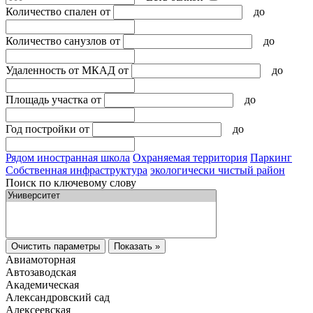
Количество спален
от
до
Количество санузлов
от
до
Удаленность от МКАД
от
до
Площадь участка
от
до
Год постройки
от
до
Рядом иностранная школа
Охраняемая территория
Паркинг
Собственная инфраструктура
экологически чистый район
Поиск по ключевому слову
Очистить параметры
Показать »
Авиамоторная
Автозаводская
Академическая
Александровский сад
Алексеевская