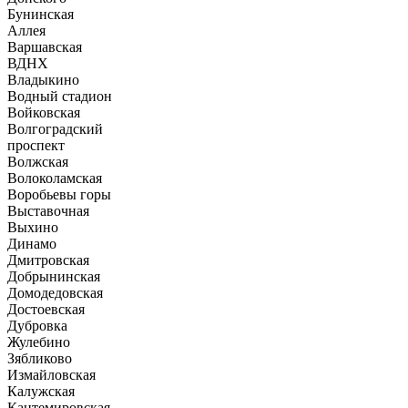
Бунинская
Аллея
Варшавская
ВДНХ
Владыкино
Водный стадион
Войковская
Волгоградский
проспект
Волжская
Волоколамская
Воробьевы горы
Выставочная
Выхино
Динамо
Дмитровская
Добрынинская
Домодедовская
Достоевская
Дубровка
Жулебино
Зябликово
Измайловская
Калужская
Кантемировская