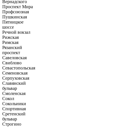
Вернадского
Проспект Мира
Профсоюзная
Пушкинская
Пятницкое
шоссе
Речной вокзал
Рижская
Римская
Рязанский
проспект
Савеловская
Свиблово
Севастопольская
Семеновская
Серпуховская
Славянский
бульвар
Смоленская
Сокол
Сокольники
Спортивная
Сретенский
бульвар
Строгино