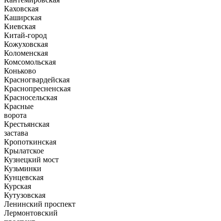
Каховская
Каширская
Киевская
Китай-город
Кожуховская
Коломенская
Комсомольская
Коньково
Красногвардейская
Краснопресненская
Красносельская
Красные
ворота
Крестьянская
застава
Кропоткинская
Крылатское
Кузнецкий мост
Кузьминки
Кунцевская
Курская
Кутузовская
Ленинский проспект
Лермонтовский