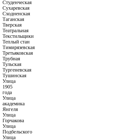
Студенческая
Сухаревская
Сходненская
Таганская
Тверская
Театральная
Текстильщики
Теплый стан
Тимирязевская
Третьяковская
Трубная
Тульская
Тургеневская
Тушинская
Улица
1905
года
Улица
академика
Янгеля
Улица
Горчакова
Улица
Подбельского
Улица