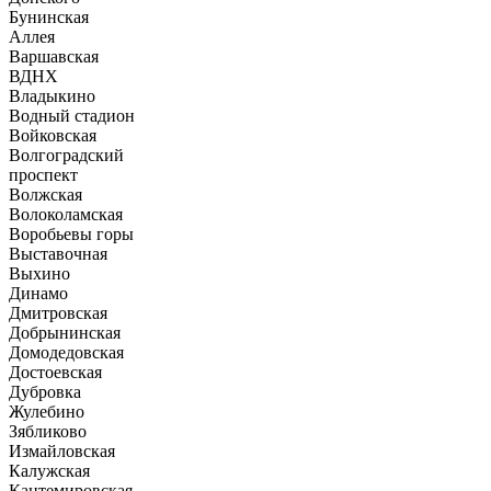
Бунинская
Аллея
Варшавская
ВДНХ
Владыкино
Водный стадион
Войковская
Волгоградский
проспект
Волжская
Волоколамская
Воробьевы горы
Выставочная
Выхино
Динамо
Дмитровская
Добрынинская
Домодедовская
Достоевская
Дубровка
Жулебино
Зябликово
Измайловская
Калужская
Кантемировская