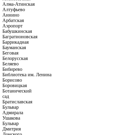
Алма-Атинская
Алтуфьево
Аннино
Арбатская
Аэропорт
Бабушкинская
Багратионовская
Баррикадная
Бауманская
Беговая
Белорусская
Беляево
Бибирево
Библиотека им. Ленина
Борисово
Боровицкая
Ботанический
сад
Братиславская
Бульвар
Адмирала
Ушакова
Бульвар
Дмитрия
Донского