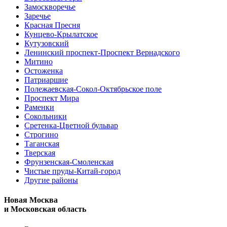
Замоскворечье
Заречье
Красная Пресня
Кунцево-Крылатское
Кутузовский
Ленинский проспект-Проспект Вернадского
Митино
Остоженка
Патриаршие
Полежаевская-Сокол-Октябрьское поле
Проспект Мира
Раменки
Сокольники
Сретенка-Цветной бульвар
Строгино
Таганская
Тверская
Фрунзенская-Смоленская
Чистые пруды-Китай-город
Другие районы
Новая Москва
и Московская область