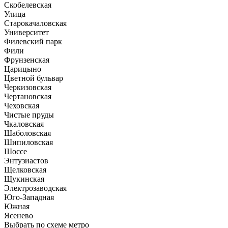
Скобелевская
Улица
Старокачаловская
Университет
Филевский парк
Фили
Фрунзенская
Царицыно
Цветной бульвар
Черкизовская
Чертановская
Чеховская
Чистые пруды
Чкаловская
Шаболовская
Шипиловская
Шоссе
Энтузиастов
Щелковская
Щукинская
Электрозаводская
Юго-Западная
Южная
Ясенево
Выбрать по схеме метро