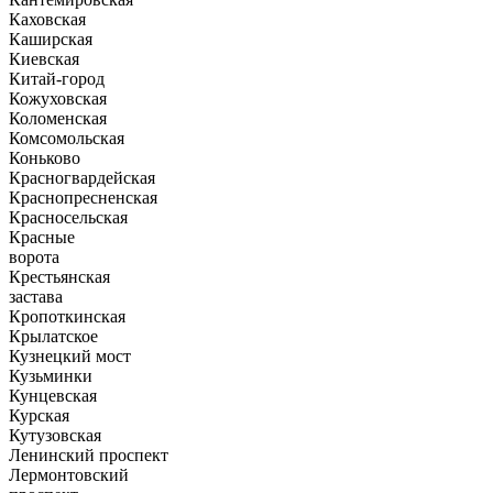
Каховская
Каширская
Киевская
Китай-город
Кожуховская
Коломенская
Комсомольская
Коньково
Красногвардейская
Краснопресненская
Красносельская
Красные
ворота
Крестьянская
застава
Кропоткинская
Крылатское
Кузнецкий мост
Кузьминки
Кунцевская
Курская
Кутузовская
Ленинский проспект
Лермонтовский