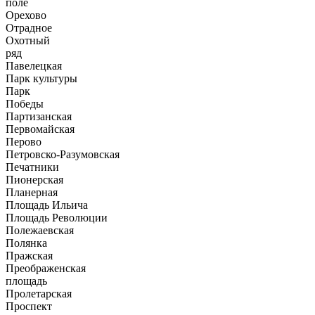
поле
Орехово
Отрадное
Охотный
ряд
Павелецкая
Парк культуры
Парк
Победы
Партизанская
Первомайская
Перово
Петровско-Разумовская
Печатники
Пионерская
Планерная
Площадь Ильича
Площадь Революции
Полежаевская
Полянка
Пражская
Преображенская
площадь
Пролетарская
Проспект