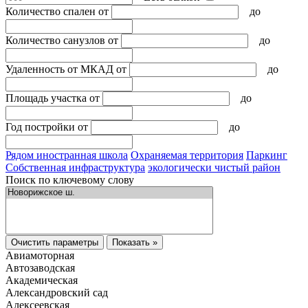
Количество спален
от
до
Количество санузлов
от
до
Удаленность от МКАД
от
до
Площадь участка
от
до
Год постройки
от
до
Рядом иностранная школа
Охраняемая территория
Паркинг
Собственная инфраструктура
экологически чистый район
Поиск по ключевому слову
Очистить параметры
Показать »
Авиамоторная
Автозаводская
Академическая
Александровский сад
Алексеевская