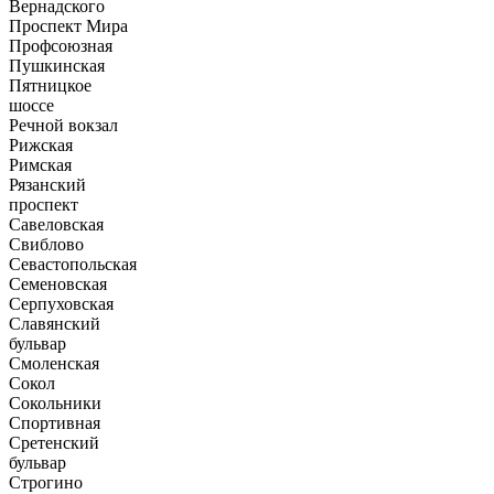
Вернадского
Проспект Мира
Профсоюзная
Пушкинская
Пятницкое
шоссе
Речной вокзал
Рижская
Римская
Рязанский
проспект
Савеловская
Свиблово
Севастопольская
Семеновская
Серпуховская
Славянский
бульвар
Смоленская
Сокол
Сокольники
Спортивная
Сретенский
бульвар
Строгино