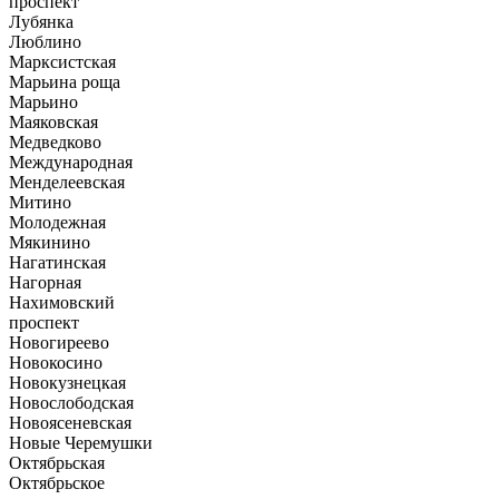
проспект
Лубянка
Люблино
Марксистская
Марьина роща
Марьино
Маяковская
Медведково
Международная
Менделеевская
Митино
Молодежная
Мякинино
Нагатинская
Нагорная
Нахимовский
проспект
Новогиреево
Новокосино
Новокузнецкая
Новослободская
Новоясеневская
Новые Черемушки
Октябрьская
Октябрьское