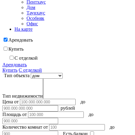
Пентхаус
Дом
Таунхаус
Особняк
Офис
На карте
Арендовать
Купить
С отделкой
Арендовать
Купить
С отделкой
Тип объекта
Тип недвижимости
Цена
от
до
рублей
Площадь
от
до
Количество комнат
от
до
Есть балкон