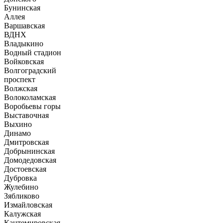
Бунинская
Аллея
Варшавская
ВДНХ
Владыкино
Водный стадион
Войковская
Волгоградский
проспект
Волжская
Волоколамская
Воробьевы горы
Выставочная
Выхино
Динамо
Дмитровская
Добрынинская
Домодедовская
Достоевская
Дубровка
Жулебино
Зябликово
Измайловская
Калужская
Кантемировская