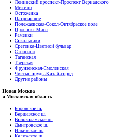
Ленинский проспект-Проспект Вернадского
Митино
Остоженка
Патриаршие
Полежаевская-Сокол-Октябрьское поле
Проспект Мира
Раменки
Сокольники
Сретенка-Цветной бульвар
Строгино
Таганская
Тверская
Фрунзенская-Смоленская
Чистые пруды-Китай-город
Другие районы
Новая Москва
и Московская область
Боровское ш.
Варшавское ш.
Волоколамское ш.
Дмитровское ш.
Ильинское ш.
Калужское ш.