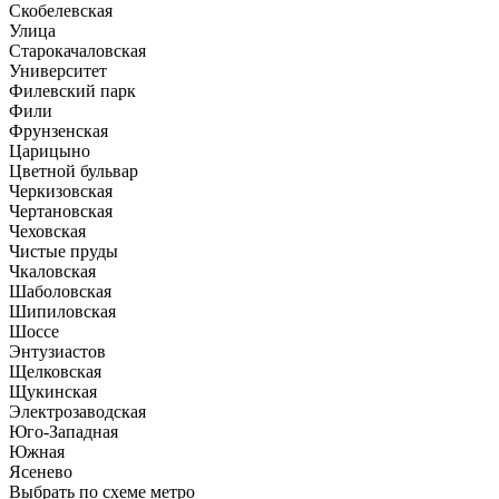
Скобелевская
Улица
Старокачаловская
Университет
Филевский парк
Фили
Фрунзенская
Царицыно
Цветной бульвар
Черкизовская
Чертановская
Чеховская
Чистые пруды
Чкаловская
Шаболовская
Шипиловская
Шоссе
Энтузиастов
Щелковская
Щукинская
Электрозаводская
Юго-Западная
Южная
Ясенево
Выбрать по схеме метро