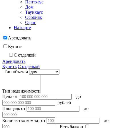
Пентхаус
Дом
Таунхаус
Особняк
Офис
На карте
Арендовать
Купить
С отделкой
Арендовать
Купить
С отделкой
Тип объекта
Тип недвижимости
Цена
от
до
рублей
Площадь
от
до
Количество комнат
от
до
Есть балкон