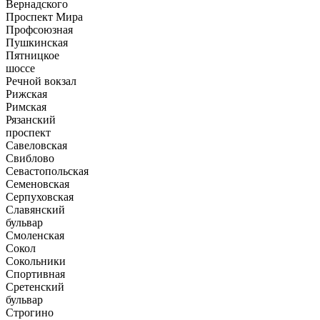
Вернадского
Проспект Мира
Профсоюзная
Пушкинская
Пятницкое
шоссе
Речной вокзал
Рижская
Римская
Рязанский
проспект
Савеловская
Свиблово
Севастопольская
Семеновская
Серпуховская
Славянский
бульвар
Смоленская
Сокол
Сокольники
Спортивная
Сретенский
бульвар
Строгино