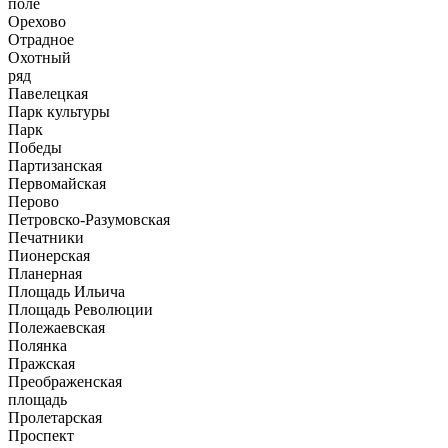
поле
Орехово
Отрадное
Охотный
ряд
Павелецкая
Парк культуры
Парк
Победы
Партизанская
Первомайская
Перово
Петровско-Разумовская
Печатники
Пионерская
Планерная
Площадь Ильича
Площадь Революции
Полежаевская
Полянка
Пражская
Преображенская
площадь
Пролетарская
Проспект