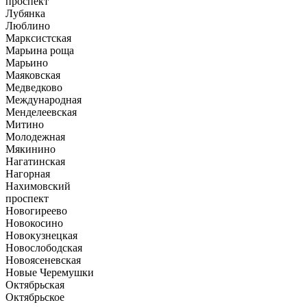
проспект
Лубянка
Люблино
Марксистская
Марьина роща
Марьино
Маяковская
Медведково
Международная
Менделеевская
Митино
Молодежная
Мякинино
Нагатинская
Нагорная
Нахимовский
проспект
Новогиреево
Новокосино
Новокузнецкая
Новослободская
Новоясеневская
Новые Черемушки
Октябрьская
Октябрьское