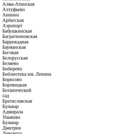
Алма-Атинская
Алтуфьево
Аннино
Арбатская
Аэропорт
Бабушкинская
Багратионовская
Баррикадная
Бауманская
Беговая
Белорусская
Беляево
Бибирево
Библиотека им. Ленина
Борисово
Боровицкая
Ботанический
сад
Братиславская
Бульвар
Адмирала
Ушакова
Бульвар
Дмитрия
Донского