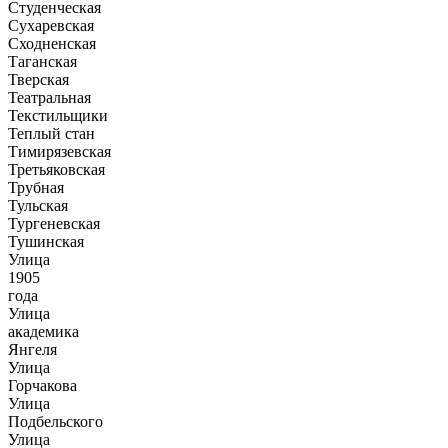
Студенческая
Сухаревская
Сходненская
Таганская
Тверская
Театральная
Текстильщики
Теплый стан
Тимирязевская
Третьяковская
Трубная
Тульская
Тургеневская
Тушинская
Улица
1905
года
Улица
академика
Янгеля
Улица
Горчакова
Улица
Подбельского
Улица