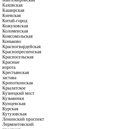
Каховская
Каширская
Киевская
Китай-город
Кожуховская
Коломенская
Комсомольская
Коньково
Красногвардейская
Краснопресненская
Красносельская
Красные
ворота
Крестьянская
застава
Кропоткинская
Крылатское
Кузнецкий мост
Кузьминки
Кунцевская
Курская
Кутузовская
Ленинский проспект
Лермонтовский