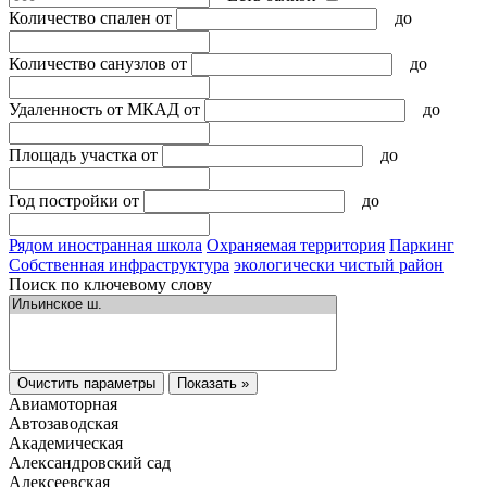
Количество спален
от
до
Количество санузлов
от
до
Удаленность от МКАД
от
до
Площадь участка
от
до
Год постройки
от
до
Рядом иностранная школа
Охраняемая территория
Паркинг
Собственная инфраструктура
экологически чистый район
Поиск по ключевому слову
Очистить параметры
Показать »
Авиамоторная
Автозаводская
Академическая
Александровский сад
Алексеевская