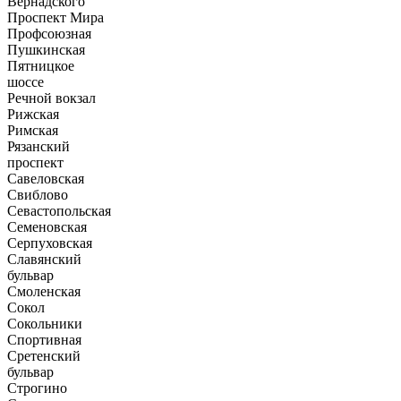
Вернадского
Проспект Мира
Профсоюзная
Пушкинская
Пятницкое
шоссе
Речной вокзал
Рижская
Римская
Рязанский
проспект
Савеловская
Свиблово
Севастопольская
Семеновская
Серпуховская
Славянский
бульвар
Смоленская
Сокол
Сокольники
Спортивная
Сретенский
бульвар
Строгино