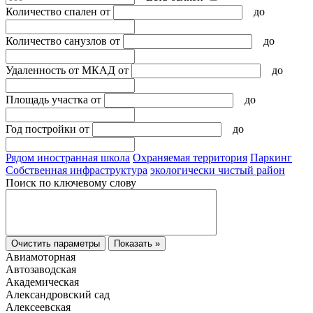
Количество спален
от
до
Количество санузлов
от
до
Удаленность от МКАД
от
до
Площадь участка
от
до
Год постройки
от
до
Рядом иностранная школа
Охраняемая территория
Паркинг
Собственная инфраструктура
экологически чистый район
Поиск по ключевому слову
Очистить параметры
Показать »
Авиамоторная
Автозаводская
Академическая
Александровский сад
Алексеевская