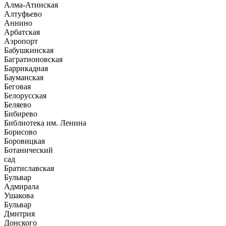
Алма-Атинская
Алтуфьево
Аннино
Арбатская
Аэропорт
Бабушкинская
Багратионовская
Баррикадная
Бауманская
Беговая
Белорусская
Беляево
Бибирево
Библиотека им. Ленина
Борисово
Боровицкая
Ботанический
сад
Братиславская
Бульвар
Адмирала
Ушакова
Бульвар
Дмитрия
Донского