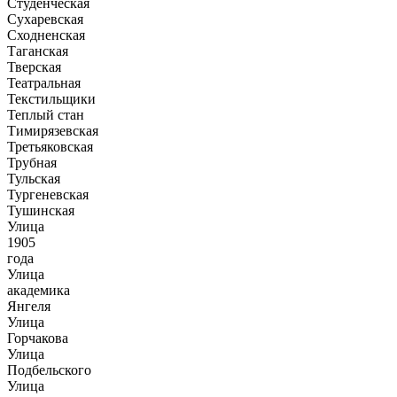
Студенческая
Сухаревская
Сходненская
Таганская
Тверская
Театральная
Текстильщики
Теплый стан
Тимирязевская
Третьяковская
Трубная
Тульская
Тургеневская
Тушинская
Улица
1905
года
Улица
академика
Янгеля
Улица
Горчакова
Улица
Подбельского
Улица