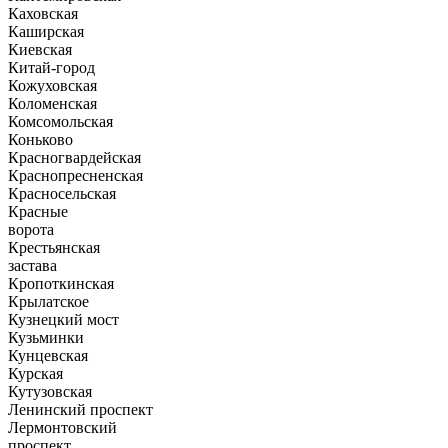
Каховская
Каширская
Киевская
Китай-город
Кожуховская
Коломенская
Комсомольская
Коньково
Красногвардейская
Краснопресненская
Красносельская
Красные
ворота
Крестьянская
застава
Кропоткинская
Крылатское
Кузнецкий мост
Кузьминки
Кунцевская
Курская
Кутузовская
Ленинский проспект
Лермонтовский
проспект