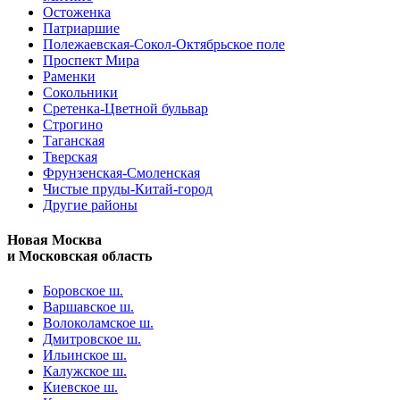
Остоженка
Патриаршие
Полежаевская-Сокол-Октябрьское поле
Проспект Мира
Раменки
Сокольники
Сретенка-Цветной бульвар
Строгино
Таганская
Тверская
Фрунзенская-Смоленская
Чистые пруды-Китай-город
Другие районы
Новая Москва
и Московская область
Боровское ш.
Варшавское ш.
Волоколамское ш.
Дмитровское ш.
Ильинское ш.
Калужское ш.
Киевское ш.