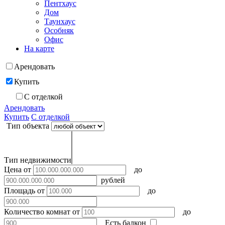
Пентхаус
Дом
Таунхаус
Особняк
Офис
На карте
Арендовать
Купить
С отделкой
Арендовать
Купить
С отделкой
Тип объекта
Тип недвижимости
Цена
от
до
рублей
Площадь
от
до
Количество комнат
от
до
Есть балкон