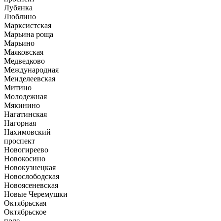
Лубянка
Люблино
Марксистская
Марьина роща
Марьино
Маяковская
Медведково
Международная
Менделеевская
Митино
Молодежная
Мякинино
Нагатинская
Нагорная
Нахимовский
проспект
Новогиреево
Новокосино
Новокузнецкая
Новослободская
Новоясеневская
Новые Черемушки
Октябрьская
Октябрьское
поле