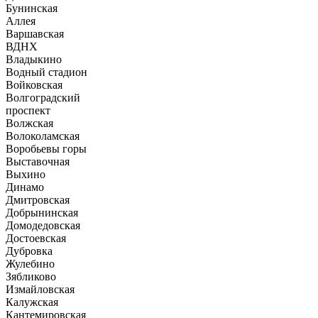
Бунинская
Аллея
Варшавская
ВДНХ
Владыкино
Водный стадион
Войковская
Волгоградский
проспект
Волжская
Волоколамская
Воробьевы горы
Выставочная
Выхино
Динамо
Дмитровская
Добрынинская
Домодедовская
Достоевская
Дубровка
Жулебино
Зябликово
Измайловская
Калужская
Кантемировская