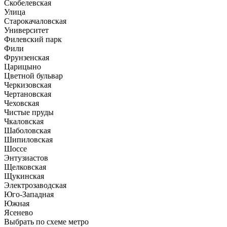
Скобелевская
Улица
Старокачаловская
Университет
Филевский парк
Фили
Фрунзенская
Царицыно
Цветной бульвар
Черкизовская
Чертановская
Чеховская
Чистые пруды
Чкаловская
Шаболовская
Шипиловская
Шоссе
Энтузиастов
Щелковская
Щукинская
Электрозаводская
Юго-Западная
Южная
Ясенево
Выбрать по схеме метро