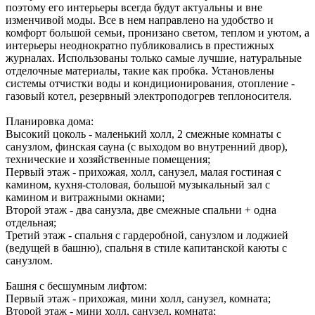
поэтому его интерьеры всегда будут актуальны и вне
изменчивой моды. Все в нем направлено на удобство и
комфорт большой семьи, пронизано светом, теплом и уютом, а
интерьеры неоднократно публиковались в престижных
журналах. Использованы только самые лучшие, натуральные
отделочные материалы, такие как пробка. Установлены
системы отчистки воды и кондиционирования, отопление -
газовый котел, резервный электроподогрев теплоносителя.
Планировка дома:
Высокий цоколь - маленький холл, 2 смежные комнаты с
санузлом, финская сауна (с выходом во внутренний двор),
технические и хозяйственные помещения;
Первый этаж - прихожая, холл, санузел, малая гостиная с
камином, кухня-столовая, большой музыкальный зал с
камином и витражными окнами;
Второй этаж - два санузла, две смежные спальни + одна
отдельная;
Третий этаж - спальня с гардеробной, санузлом и лоджией
(ведущей в башню), спальня в стиле капитанской каюты с
санузлом.
Башня с бесшумным лифтом:
Первый этаж - прихожая, мини холл, санузел, комната;
Второй этаж - мини холл, санузел, комната;