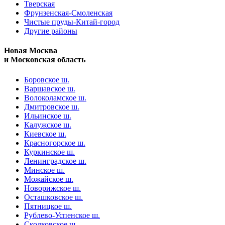
Тверская
Фрунзенская-Смоленская
Чистые пруды-Китай-город
Другие районы
Новая Москва
и Московская область
Боровское ш.
Варшавское ш.
Волоколамское ш.
Дмитровское ш.
Ильинское ш.
Калужское ш.
Киевское ш.
Красногорское ш.
Куркинское ш.
Ленинградское ш.
Минское ш.
Можайское ш.
Новорижское ш.
Осташковское ш.
Пятницкое ш.
Рублево-Успенское ш.
Сколковское ш.