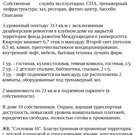
Собственная
служба эксплуатации, СПА, тренажерный
инфраструктура:
зал, ресторан, фитнес-центр, бассейн
Описание
3-уровневый пентхаус 313 кв.м с эксклюзивным
дизайнерским ремонтом в клубном доме на закрытой
территории фонда развития Международного университета.
Квартира занимает 6,7 этаж и мансарду. Второй свет (потолок
6,5 м), камин, приточно-вытяжное кондиционирование,
внутренний лифт, мебель, бытовая техника лучших фирм.
1 ур. - гостиная, кухня-столовая, темная комната, гостевая, с/у,
2 ур. - 2 детские спальни, библиотека, спальня, 2 с/у,
3 ур. - лифт поднимается на мансарду, где расположены 2
комнаты, оборудованные под тренажерный зал.
2 машиноместа по 21 кв.м в подземном паркинге (в
собственности)
В доме 10 собственников. Охрана, хорошая транспортная
доступность, невысокий уровень коммунальных платежей,
юридически свободна, полностью готова к проживанию.
ЖК "Сосновая 16". Благоустроенная огороженная территория
с детской площадкой и прогулочными зонами, круглосуточная