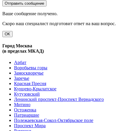
Ваше сообщение получено.
Скоро наш специалист подготовит ответ на ваш вопрос.
OK
Город Москва
(в пределах МКАД)
Арбат
Воробьевы горы
Замоскворечье
Заречье
Красная Пресня
Кунцево-Крылатское
Кутузовский
Ленинский проспект-Проспект Вернадского
Митино
Остоженка
Патриаршие
Полежаевская-Сокол-Октябрьское поле
Проспект Мира
Раменки