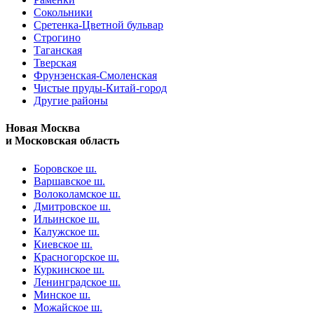
Сокольники
Сретенка-Цветной бульвар
Строгино
Таганская
Тверская
Фрунзенская-Смоленская
Чистые пруды-Китай-город
Другие районы
Новая Москва
и Московская область
Боровское ш.
Варшавское ш.
Волоколамское ш.
Дмитровское ш.
Ильинское ш.
Калужское ш.
Киевское ш.
Красногорское ш.
Куркинское ш.
Ленинградское ш.
Минское ш.
Можайское ш.