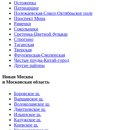
Остоженка
Патриаршие
Полежаевская-Сокол-Октябрьское поле
Проспект Мира
Раменки
Сокольники
Сретенка-Цветной бульвар
Строгино
Таганская
Тверская
Фрунзенская-Смоленская
Чистые пруды-Китай-город
Другие районы
Новая Москва
и Московская область
Боровское ш.
Варшавское ш.
Волоколамское ш.
Дмитровское ш.
Ильинское ш.
Калужское ш.
Киевское ш.