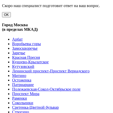
Скоро наш специалист подготовит ответ на ваш вопрос.
OK
Город Москва
(в пределах МКАД)
Арбат
Воробьевы горы
Замоскворечье
Заречье
Красная Пресня
Кунцево-Крылатское
Кутузовский
Ленинский проспект-Проспект Вернадского
Митино
Остоженка
Патриаршие
Полежаевская-Сокол-Октябрьское поле
Проспект Мира
Раменки
Сокольники
Сретенка-Цветной бульвар
Строгино