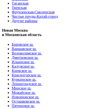
Таганская
Тверская
Фрунзенская-Смоленская
Чистые пруды-Китай-город
Другие районы
Новая Москва
и Московская область
Боровское ш.
Варшавское ш.
Волоколамское ш.
Дмитровское ш.
Ильинское ш.
Калужское ш.
Киевское ш.
Красногорское ш.
Куркинское ш.
Ленинградское ш.
Минское ш.
Можайское ш.
Новорижское ш.
Осташковское ш.
Пятницкое ш.