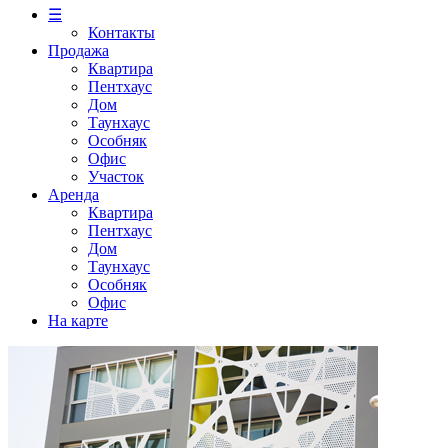
☰
Контакты
Продажа
Квартира
Пентхаус
Дом
Таунхаус
Особняк
Офис
Участок
Аренда
Квартира
Пентхаус
Дом
Таунхаус
Особняк
Офис
На карте