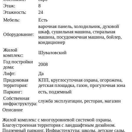
Этаж:
8
Этажность:
24
Мебель:
Есть
варочная панель, холодильник, духовой
шкаф, сушильная машина, стиральная
Оборудование:
машина, посудомоечная машина, бойлер,
кондиционер
Жилой
Шуваловский
комплекс:
Год постройки
2008
дома:
Лифт:
Да
Придомовая
КПП, круглосуточная охрана, огорожена,
территория:
детская площадка, газон, прогулочная зона
Паркинг:
eсть, подземный
Собственная
служба эксплуатации, ресторан, магазин
инфраструктура:
Описание
Жилой комплекс с многоуровневой системой охраны.
Благоустроенная территория с ландшафтным дизайном.
Подземный паркинг. Инфраструктура: школы, детские сады,