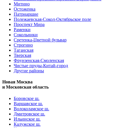
Митино
Остоженка
Патриаршие
Полежаевская-Сокол-Октябрьское поле
Проспект Мира
Раменки
Сокольники
Сретенка-Цветной бульвар
Строгино
Таганская
Тверская
Фрунзенская-Смоленская
Чистые пруды-Китай-город
Другие районы
Новая Москва
и Московская область
Боровское ш.
Варшавское ш.
Волоколамское ш.
Дмитровское ш.
Ильинское ш.
Калужское ш.