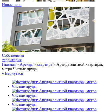
Новая цена
Собственная
территория
Главная
>
Аренда
>
квартира
>
Аренда элитной квартиры,
метро Чистые пруды
« Вернуться