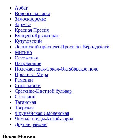
Арбат
Воробьевы горы
Замоскворечье
Заречье
Красная Пресня
Кунцево-Крылатское
Кутузовский
Ленинский проспект-Проспект Вернадского
Митино
Остоженка
Патриаршие
Полежаевская-Сокол-Октябрьское поле
Проспект Мира
Раменки
Сокольники
Сретенка-Цветной бульвар
Строгино
Таганская
Тверская
Фрунзенская-Смоленская
Чистые пруды-Китай-город
Другие районы
Новая Москва