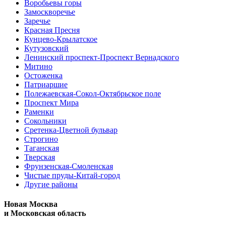
Воробьевы горы
Замоскворечье
Заречье
Красная Пресня
Кунцево-Крылатское
Кутузовский
Ленинский проспект-Проспект Вернадского
Митино
Остоженка
Патриаршие
Полежаевская-Сокол-Октябрьское поле
Проспект Мира
Раменки
Сокольники
Сретенка-Цветной бульвар
Строгино
Таганская
Тверская
Фрунзенская-Смоленская
Чистые пруды-Китай-город
Другие районы
Новая Москва
и Московская область