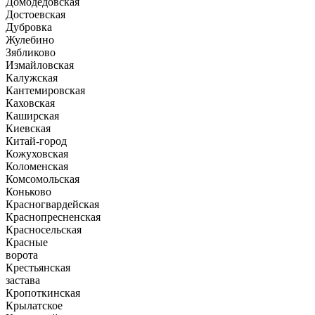
Домодедовская
Достоевская
Дубровка
Жулебино
Зябликово
Измайловская
Калужская
Кантемировская
Каховская
Каширская
Киевская
Китай-город
Кожуховская
Коломенская
Комсомольская
Коньково
Красногвардейская
Краснопресненская
Красносельская
Красные
ворота
Крестьянская
застава
Кропоткинская
Крылатское