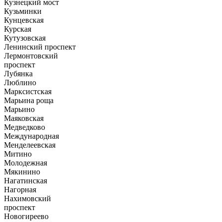
Кузнецкий мост
Кузьминки
Кунцевская
Курская
Кутузовская
Ленинский проспект
Лермонтовский
проспект
Лубянка
Люблино
Марксистская
Марьина роща
Марьино
Маяковская
Медведково
Международная
Менделеевская
Митино
Молодежная
Мякинино
Нагатинская
Нагорная
Нахимовский
проспект
Новогиреево