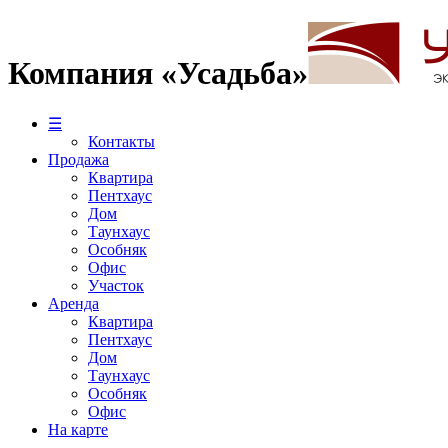
Компания «Усадьба»
☰
Контакты
Продажа
Квартира
Пентхаус
Дом
Таунхаус
Особняк
Офис
Участок
Аренда
Квартира
Пентхаус
Дом
Таунхаус
Особняк
Офис
На карте