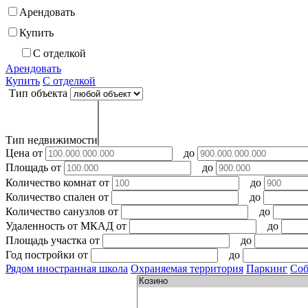
Арендовать
Купить
С отделкой
Арендовать
Купить
С отделкой
Тип объекта
Тип недвижимости
Цена
от
до
Площадь
от
до
Количество комнат
от
до
Количество спален
от
до
Количество санузлов
от
до
Удаленность от МКАД
от
до
Площадь участка
от
до
Год постройки
от
до
Рядом иностранная школа
Охраняемая территория
Паркинг
Соб