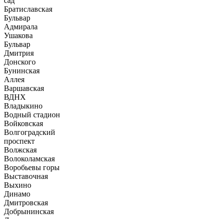
сад
Братиславская
Бульвар
Адмирала
Ушакова
Бульвар
Дмитрия
Донского
Бунинская
Аллея
Варшавская
ВДНХ
Владыкино
Водный стадион
Войковская
Волгоградский
проспект
Волжская
Волоколамская
Воробьевы горы
Выставочная
Выхино
Динамо
Дмитровская
Добрынинская