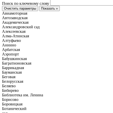
Поиск по ключевому слову
Очистить параметры
Показать »
Авиамоторная
Автозаводская
Академическая
Александровский сад
Алексеевская
Алма-Атинская
Алтуфьево
Аннино
Арбатская
Аэропорт
Бабушкинская
Багратионовская
Баррикадная
Бауманская
Беговая
Белорусская
Беляево
Бибирево
Библиотека им. Ленина
Борисово
Боровицкая
Ботанический