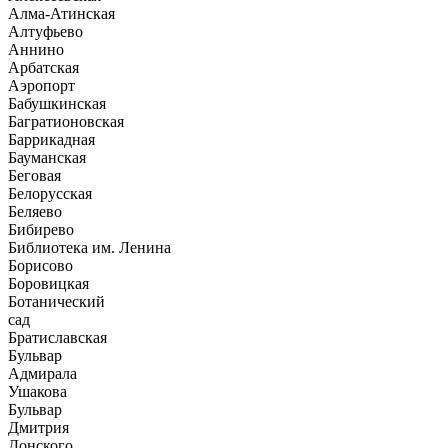
Алма-Атинская
Алтуфьево
Аннино
Арбатская
Аэропорт
Бабушкинская
Багратионовская
Баррикадная
Бауманская
Беговая
Белорусская
Беляево
Бибирево
Библиотека им. Ленина
Борисово
Боровицкая
Ботанический
сад
Братиславская
Бульвар
Адмирала
Ушакова
Бульвар
Дмитрия
Донского