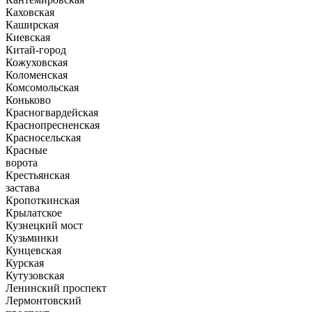
Каховская
Каширская
Киевская
Китай-город
Кожуховская
Коломенская
Комсомольская
Коньково
Красногвардейская
Краснопресненская
Красносельская
Красные
ворота
Крестьянская
застава
Кропоткинская
Крылатское
Кузнецкий мост
Кузьминки
Кунцевская
Курская
Кутузовская
Ленинский проспект
Лермонтовский