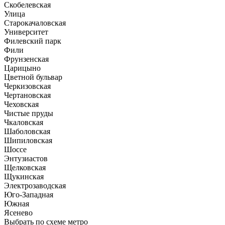
Скобелевская
Улица
Старокачаловская
Университет
Филевский парк
Фили
Фрунзенская
Царицыно
Цветной бульвар
Черкизовская
Чертановская
Чеховская
Чистые пруды
Чкаловская
Шаболовская
Шипиловская
Шоссе
Энтузиастов
Щелковская
Щукинская
Электрозаводская
Юго-Западная
Южная
Ясенево
Выбрать по схеме метро