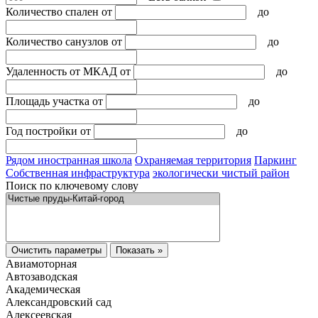
Количество спален
от
до
Количество санузлов
от
до
Удаленность от МКАД
от
до
Площадь участка
от
до
Год постройки
от
до
Рядом иностранная школа
Охраняемая территория
Паркинг
Собственная инфраструктура
экологически чистый район
Поиск по ключевому слову
Очистить параметры
Показать »
Авиамоторная
Автозаводская
Академическая
Александровский сад
Алексеевская