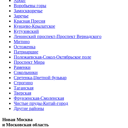
Арбат
Воробьевы горы
Замоскворечье
Заречье
Красная Пресня
Кунцево-Крылатское
Кутузовский
Ленинский проспект-Проспект Вернадского
Митино
Остоженка
Патриаршие
Полежаевская-Сокол-Октябрьское поле
Проспект Мира
Раменки
Сокольники
Сретенка-Цветной бульвар
Строгино
Таганская
Тверская
Фрунзенская-Смоленская
Чистые пруды-Китай-город
Другие районы
Новая Москва
и Московская область