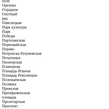
поле
Орехово
Отрадное
Охотный
ряд
Павелецкая
Парк культуры
Парк
Победы
Партизанская
Первомайская
Перово
Петровско-Разумовская
Печатники
Пионерская
Планерная
Площадь Ильича
Площадь Революции
Полежаевская
Полянка
Пражская
Преображенская
площадь
Пролетарская
Проспект