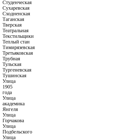
Студенческая
Сухаревская
Сходненская
Таганская
Тверская
Театральная
Текстильщики
Теплый стан
Тимирязевская
Третьяковская
Трубная
Тульская
Тургеневская
Тушинская
Улица
1905
года
Улица
академика
Янгеля
Улица
Горчакова
Улица
Подбельского
Улица