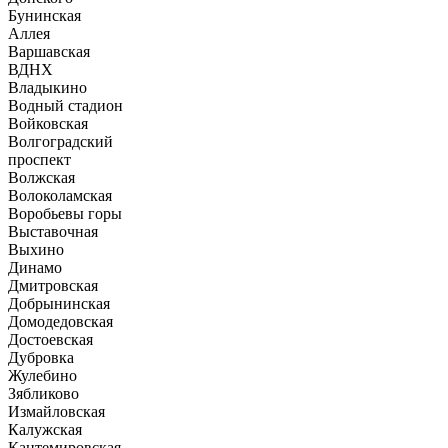
Бунинская
Аллея
Варшавская
ВДНХ
Владыкино
Водный стадион
Войковская
Волгоградский
проспект
Волжская
Волоколамская
Воробьевы горы
Выставочная
Выхино
Динамо
Дмитровская
Добрынинская
Домодедовская
Достоевская
Дубровка
Жулебино
Зябликово
Измайловская
Калужская
Кантемировская