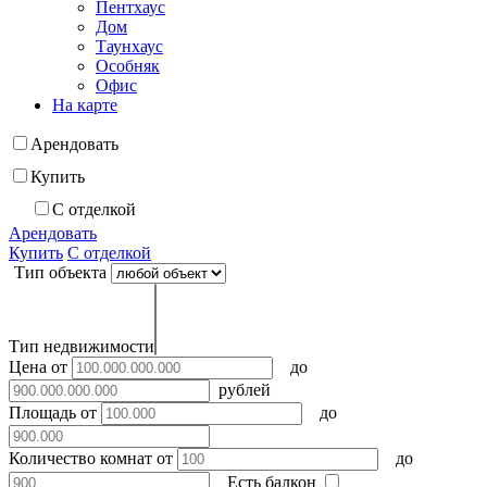
Пентхаус
Дом
Таунхаус
Особняк
Офис
На карте
Арендовать
Купить
С отделкой
Арендовать
Купить
С отделкой
Тип объекта
Тип недвижимости
Цена
от
до
рублей
Площадь
от
до
Количество комнат
от
до
Есть балкон