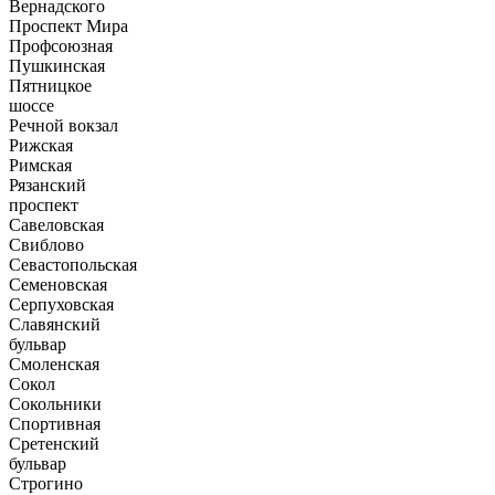
Вернадского
Проспект Мира
Профсоюзная
Пушкинская
Пятницкое
шоссе
Речной вокзал
Рижская
Римская
Рязанский
проспект
Савеловская
Свиблово
Севастопольская
Семеновская
Серпуховская
Славянский
бульвар
Смоленская
Сокол
Сокольники
Спортивная
Сретенский
бульвар
Строгино