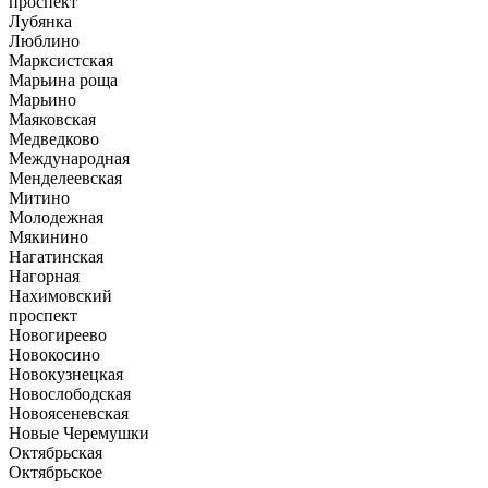
проспект
Лубянка
Люблино
Марксистская
Марьина роща
Марьино
Маяковская
Медведково
Международная
Менделеевская
Митино
Молодежная
Мякинино
Нагатинская
Нагорная
Нахимовский
проспект
Новогиреево
Новокосино
Новокузнецкая
Новослободская
Новоясеневская
Новые Черемушки
Октябрьская
Октябрьское