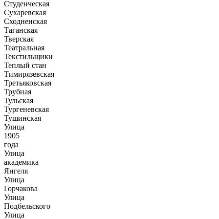
Студенческая
Сухаревская
Сходненская
Таганская
Тверская
Театральная
Текстильщики
Теплый стан
Тимирязевская
Третьяковская
Трубная
Тульская
Тургеневская
Тушинская
Улица
1905
года
Улица
академика
Янгеля
Улица
Горчакова
Улица
Подбельского
Улица