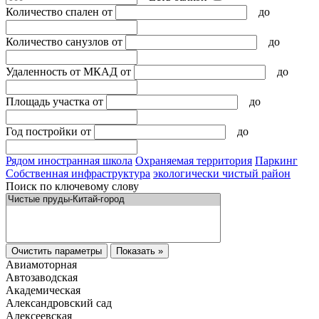
Количество спален
от
до
Количество санузлов
от
до
Удаленность от МКАД
от
до
Площадь участка
от
до
Год постройки
от
до
Рядом иностранная школа
Охраняемая территория
Паркинг
Собственная инфраструктура
экологически чистый район
Поиск по ключевому слову
Очистить параметры
Показать »
Авиамоторная
Автозаводская
Академическая
Александровский сад
Алексеевская