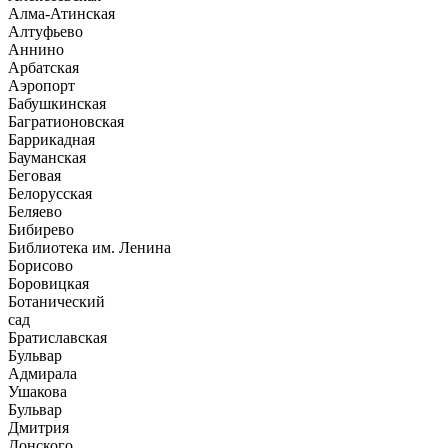
Алма-Атинская
Алтуфьево
Аннино
Арбатская
Аэропорт
Бабушкинская
Багратионовская
Баррикадная
Бауманская
Беговая
Белорусская
Беляево
Бибирево
Библиотека им. Ленина
Борисово
Боровицкая
Ботанический
сад
Братиславская
Бульвар
Адмирала
Ушакова
Бульвар
Дмитрия
Донского