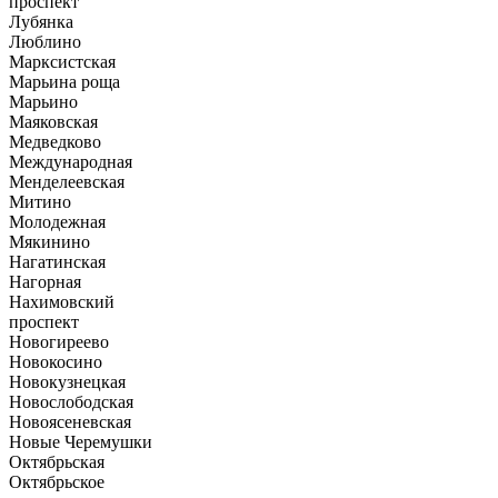
проспект
Лубянка
Люблино
Марксистская
Марьина роща
Марьино
Маяковская
Медведково
Международная
Менделеевская
Митино
Молодежная
Мякинино
Нагатинская
Нагорная
Нахимовский
проспект
Новогиреево
Новокосино
Новокузнецкая
Новослободская
Новоясеневская
Новые Черемушки
Октябрьская
Октябрьское