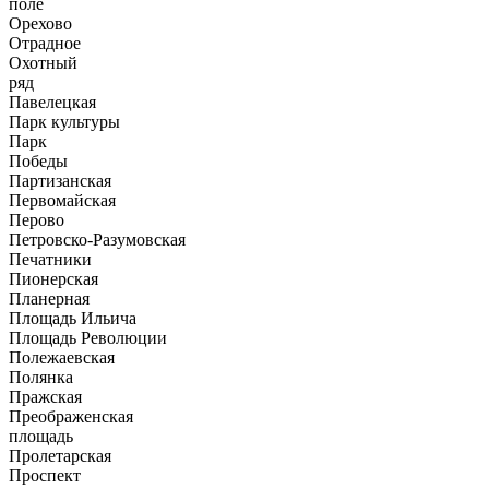
поле
Орехово
Отрадное
Охотный
ряд
Павелецкая
Парк культуры
Парк
Победы
Партизанская
Первомайская
Перово
Петровско-Разумовская
Печатники
Пионерская
Планерная
Площадь Ильича
Площадь Революции
Полежаевская
Полянка
Пражская
Преображенская
площадь
Пролетарская
Проспект