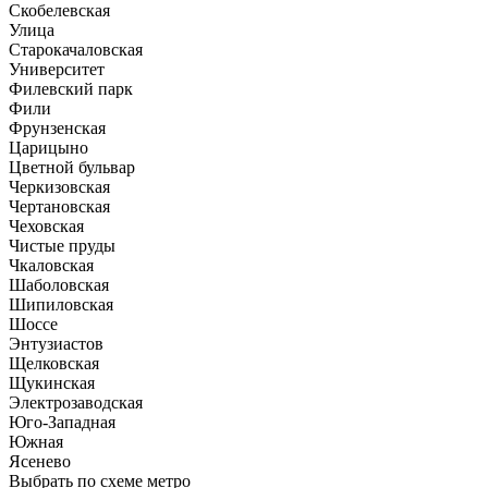
Скобелевская
Улица
Старокачаловская
Университет
Филевский парк
Фили
Фрунзенская
Царицыно
Цветной бульвар
Черкизовская
Чертановская
Чеховская
Чистые пруды
Чкаловская
Шаболовская
Шипиловская
Шоссе
Энтузиастов
Щелковская
Щукинская
Электрозаводская
Юго-Западная
Южная
Ясенево
Выбрать по схеме метро