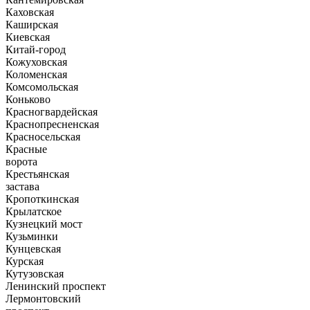
Каховская
Каширская
Киевская
Китай-город
Кожуховская
Коломенская
Комсомольская
Коньково
Красногвардейская
Краснопресненская
Красносельская
Красные
ворота
Крестьянская
застава
Кропоткинская
Крылатское
Кузнецкий мост
Кузьминки
Кунцевская
Курская
Кутузовская
Ленинский проспект
Лермонтовский