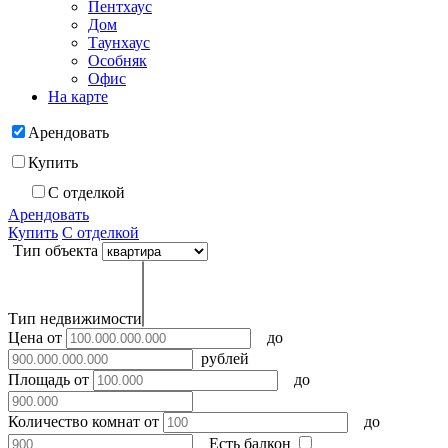
Пентхаус
Дом
Таунхаус
Особняк
Офис
На карте
Арендовать
Купить
С отделкой
Арендовать
Купить
С отделкой
Тип объекта
Тип недвижимости
Цена
от
до
рублей
Площадь
от
до
Количество комнат
от
до
Есть балкон