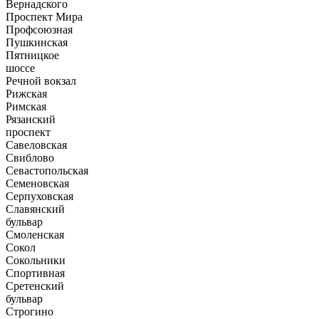
Вернадского
Проспект Мира
Профсоюзная
Пушкинская
Пятницкое
шоссе
Речной вокзал
Рижская
Римская
Рязанский
проспект
Савеловская
Свиблово
Севастопольская
Семеновская
Серпуховская
Славянский
бульвар
Смоленская
Сокол
Сокольники
Спортивная
Сретенский
бульвар
Строгино