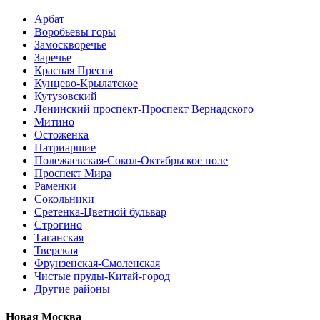
Арбат
Воробьевы горы
Замоскворечье
Заречье
Красная Пресня
Кунцево-Крылатское
Кутузовский
Ленинский проспект-Проспект Вернадского
Митино
Остоженка
Патриаршие
Полежаевская-Сокол-Октябрьское поле
Проспект Мира
Раменки
Сокольники
Сретенка-Цветной бульвар
Строгино
Таганская
Тверская
Фрунзенская-Смоленская
Чистые пруды-Китай-город
Другие районы
Новая Москва