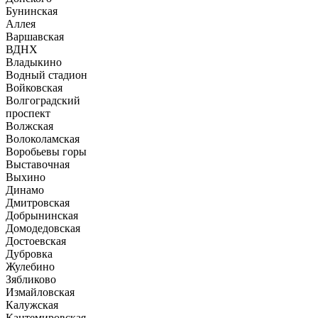
Бунинская
Аллея
Варшавская
ВДНХ
Владыкино
Водный стадион
Войковская
Волгоградский
проспект
Волжская
Волоколамская
Воробьевы горы
Выставочная
Выхино
Динамо
Дмитровская
Добрынинская
Домодедовская
Достоевская
Дубровка
Жулебино
Зябликово
Измайловская
Калужская
Кантемировская