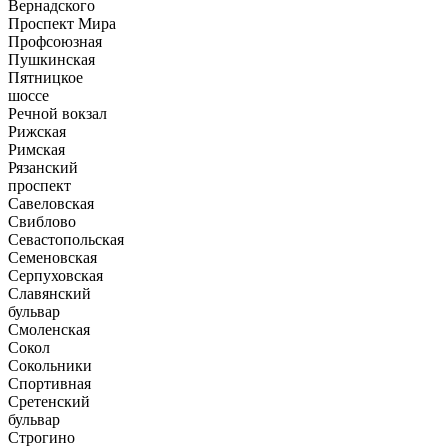
Вернадского
Проспект Мира
Профсоюзная
Пушкинская
Пятницкое
шоссе
Речной вокзал
Рижская
Римская
Рязанский
проспект
Савеловская
Свиблово
Севастопольская
Семеновская
Серпуховская
Славянский
бульвар
Смоленская
Сокол
Сокольники
Спортивная
Сретенский
бульвар
Строгино