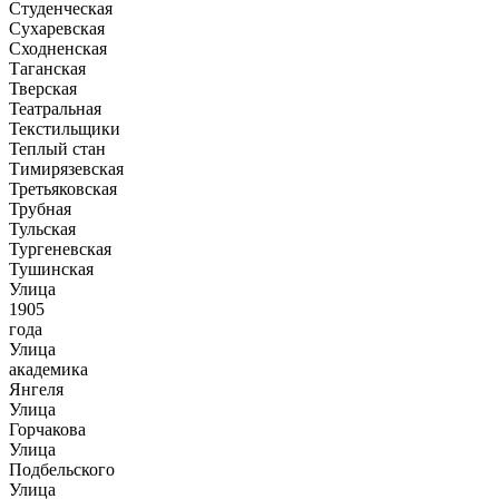
Студенческая
Сухаревская
Сходненская
Таганская
Тверская
Театральная
Текстильщики
Теплый стан
Тимирязевская
Третьяковская
Трубная
Тульская
Тургеневская
Тушинская
Улица
1905
года
Улица
академика
Янгеля
Улица
Горчакова
Улица
Подбельского
Улица