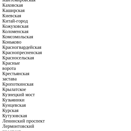
Каховская
Каширская
Киевская
Китай-город
Кожуховская
Коломенская
Комсомольская
Коньково
Красногвардейская
Краснопресненская
Красносельская
Красные
ворота
Крестьянская
застава
Кропоткинская
Крылатское
Кузнецкий мост
Кузьминки
Кунцевская
Курская
Кутузовская
Ленинский проспект
Лермонтовский