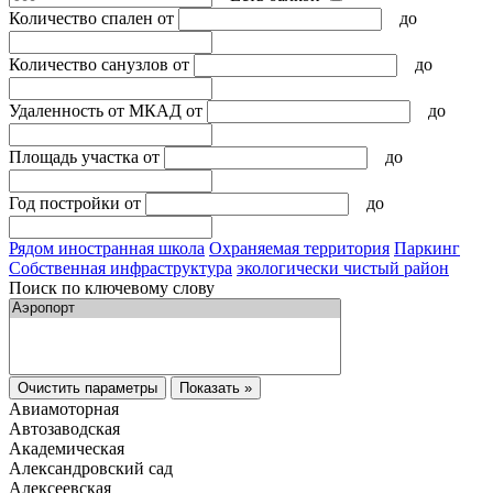
Количество спален
от
до
Количество санузлов
от
до
Удаленность от МКАД
от
до
Площадь участка
от
до
Год постройки
от
до
Рядом иностранная школа
Охраняемая территория
Паркинг
Собственная инфраструктура
экологически чистый район
Поиск по ключевому слову
Очистить параметры
Показать »
Авиамоторная
Автозаводская
Академическая
Александровский сад
Алексеевская