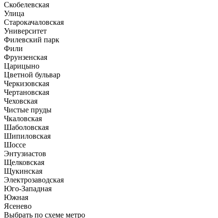
Скобелевская
Улица
Старокачаловская
Университет
Филевский парк
Фили
Фрунзенская
Царицыно
Цветной бульвар
Черкизовская
Чертановская
Чеховская
Чистые пруды
Чкаловская
Шаболовская
Шипиловская
Шоссе
Энтузиастов
Щелковская
Щукинская
Электрозаводская
Юго-Западная
Южная
Ясенево
Выбрать по схеме метро