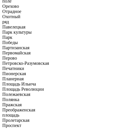
поле
Орехово
Отрадное
Охотный
ряд
Павелецкая
Парк культуры
Парк
Победы
Партизанская
Первомайская
Перово
Петровско-Разумовская
Печатники
Пионерская
Планерная
Площадь Ильича
Площадь Революции
Полежаевская
Полянка
Пражская
Преображенская
площадь
Пролетарская
Проспект