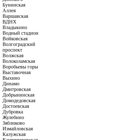
Бунинская
Аллея
Варшавская
ВДНХ
Владыкино
Водный стадион
Войковская
Волгоградский
проспект
Волжская
Волоколамская
Воробьевы горы
Выставочная
Выхино
Динамо
Дмитровская
Добрынинская
Домодедовская
Достоевская
Дубровка
Жулебино
Зябликово
Измайловская
Калужская
Кантемировская