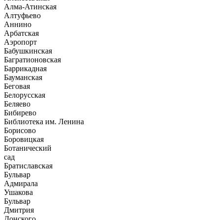
Алма-Атинская
Алтуфьево
Аннино
Арбатская
Аэропорт
Бабушкинская
Багратионовская
Баррикадная
Бауманская
Беговая
Белорусская
Беляево
Бибирево
Библиотека им. Ленина
Борисово
Боровицкая
Ботанический
сад
Братиславская
Бульвар
Адмирала
Ушакова
Бульвар
Дмитрия
Донского