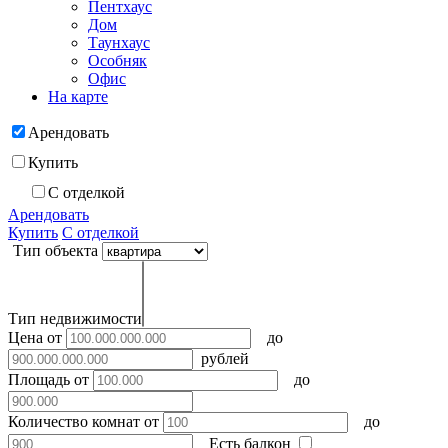
Пентхаус
Дом
Таунхаус
Особняк
Офис
На карте
Арендовать
Купить
С отделкой
Арендовать
Купить
С отделкой
Тип объекта
Тип недвижимости
Цена
от
до
рублей
Площадь
от
до
Количество комнат
от
до
Есть балкон