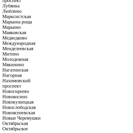
проспект
Лубянка
Люблино
Марксистская
Марьина роща
Марьино
Маяковская
Медведково
Международная
Менделеевская
Митино
Молодежная
Мякинино
Нагатинская
Нагорная
Нахимовский
проспект
Новогиреево
Новокосино
Новокузнецкая
Новослободская
Новоясеневская
Новые Черемушки
Октябрьская
Октябрьское